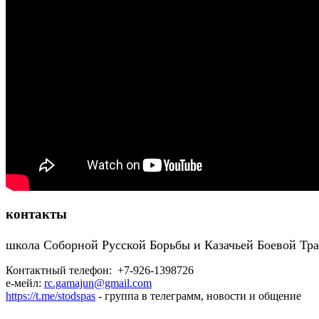
контакты
школа Соборной Русской Борьбы и Казачьей Боевой Тр
Контактный телефон: +7-926-1398726
е-мейл:
rc.gamajun@gmail.com
https://t.me/stodspas
- группа в телеграмм, новости и общение