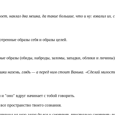
ет, наклал два мешка, да такие большие, что и ну: взвалил их,
отренные образы себя и образы целей.
рые образы (обиды, наброды, заломы, западки, облики и личины) 
шки наземь, глядь — а перед ним стоит Ванька. «Сделай милост
и "оно" вдруг начинает с тобой говорить.
 все пространство твоего сознания.
таращил на него глаза да все и смотрит, пристально смотрит; п