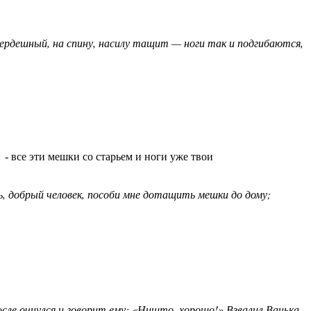
 сердешный, на спину, насилу тащит — ноги так и подгибаются,
- все эти мешки со старьем и ноги уже твои
ь, добрый человек, пособи мне дотащить мешки до дому;
осле очнулся и говорит ему: «Ништо, хорошо!» Взвалил Ванька