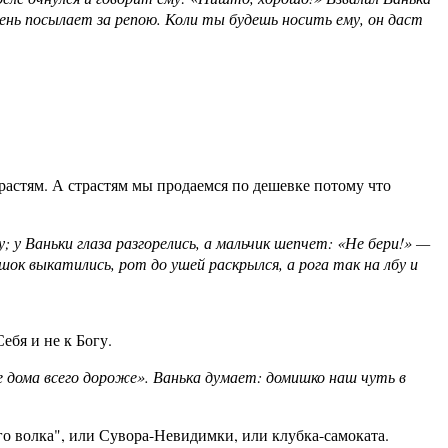
день посылает за репою. Коли ты будешь носить ему, он даст
трастям. А страстям мы продаемся по дешевке потому что
у; у Ваньки глаза разгорелись, а мальчик шепчет: «Не бери!» —
ршок выкатились, рот до ушей раскрылся, а рога так на лбу и
ебя и не к Богу.
бе дома всего дороже». Ванька думает: домишко наш чуть в
о волка", или Сувора-Невидимки, или клубка-самоката.