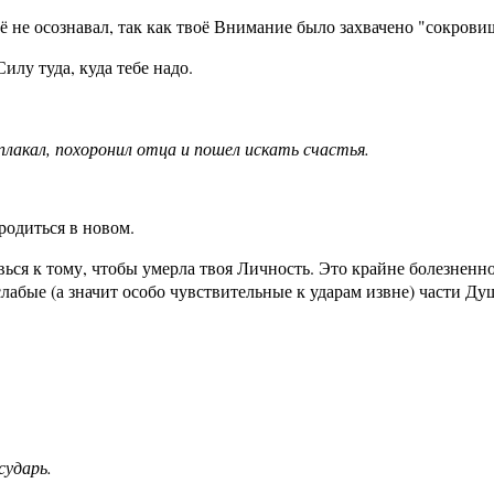
 её не осознавал, так как твоё Внимание было захвачено "сокров
Силу туда, куда тебе надо.
плакал, похоронил отца и пошел искать счастья.
родиться в новом.
ься к тому, чтобы умерла твоя Личность. Это крайне болезненно 
слабые (а значит особо чувствительные к ударам извне) части Ду
осударь.