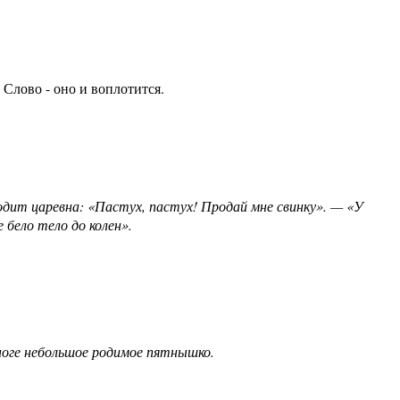
л Слово - оно и воплотится.
одит царевна: «Пастух, пастух! Продай мне свинку». — «У
е бело тело до колен».
й ноге небольшое родимое пятнышко.