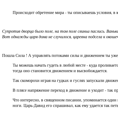
Происходит обретение мира - ты описываешь условия, в
Супротив дворца было поле, на том поле свиньи паслись. Ванька
Вот однажды царя дома не случилося, царевна подсела к окошеч
Пошла Сила ! А управлять потоками силы и движением ты уже
Ты можешь начать гудеть в любой месте - куда проливаетс
тогда оно становится движением и высвобождается.
Так скоморохи играя на гудках и гуслях запускали движ
В плясе напряжение переход в движение и уходит - так 
Что интересно, в священном писании, упоминается один 
ноги. Царь-Давид его спрашивал, как ему удается так петь 