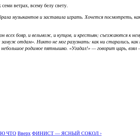
 семи ветрах, всему белу свету.
собрала музыкантов и заставила играть. Хочется посмотреть, как
 всех бояр, и вельмож, и купцов, и крестьян; съезжаются к нему
замуж отдам». Никто не мог разузнать: как ни старались, как н
ть небольшое родимое пятнышко. «Угадал!» — говорит царь, взял —
АЮ ЧТО
Вверх
ФИНИСТ — ЯСНЫЙ СОКОЛ ›