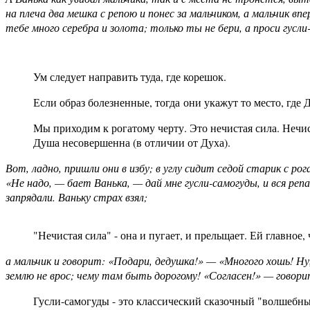
на плеча два мешка с репою и понес за мальчиком, а мальчик 
тебе много серебра и золота; только ты не бери, а проси гусли
Ум следует направить туда, где корешок.
Если образ болезненные, тогда
они укажут то место, где 
Мы приходим к рогатому черту. Это нечистая сила. Нечис
Душа несовершенна (в отличии от Духа).
Вот, ладно, пришли они в избу; в углу сидит седой старик с ро
«Не надо, — бает Ванька, — дай мне гусли-самогуды, и вся репа
запрядали. Ваньку страх взял;
"Нечистая сила" - она и пугает, и прельщает. Ей главное,
а мальчик и говорит: «Подари, дедушка!» — «Многого хошь! Ну
землю не врос; чему там быть дорогому! «Согласен!» — говори
Гусли-самогуды - это классический сказочный "волшебны