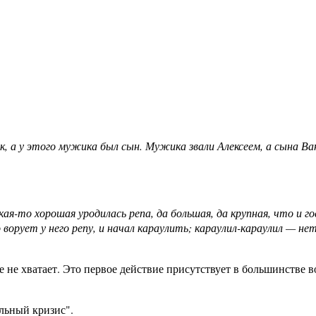
, а у этого мужика был сын. Мужика звали Алексеем, а сына В
кая-то хорошая уродилась репа, да большая, да крупная, что и 
 ворует у него репу, и начал караулить; караулил-караулил — н
е не хватает. Это первое действие присутствует в большинстве в
льный кризис".