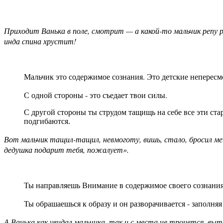
Приходит Ванька в поле, смотрит — а какой-то мальчик репу ро
инда спина хрустит!
Мальчик это содержимое сознания. Это детские непересм
С одной стороны - это съедает твои силы.
С другой стороны ты струдом тащищь на себе все эти ста
подгибаются.
Вот мальчик тащил-тащил, невмоготу, вишь, стало, бросил ме
дедушка подарит тебя, пожалует».
Ты направляешь Внимание в содержимое своего сознания 
Ты обрашаешься к образу и он разворачивается - заполняя
А Ванька как увидал мальчика, так и с места не тронется, вы