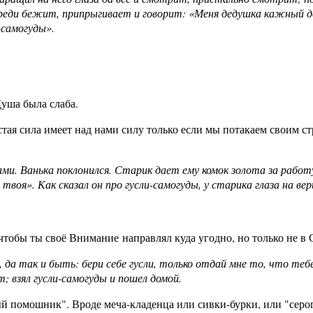
впереди бежит, припрыгивает и говорит: «Меня дедушка кажный 
-самогуды».
Душа была слаба.
тая сила имеет над нами силу только если мы потакаем своим с
гами. Ванька поклонился. Старик дает ему комок золота за работ
 твоя». Как сказал он про гусли-самогуды, у старика глаза на ве
 чтобы ты своё Внимание направлял куда угодно, но только не в С
, да так и быть: бери себе гусли, только отдай мне то, что те
т; взял гусли-самогуды и пошел домой.
й помошник". Вроде меча-кладенца или сивки-бурки, или "серог