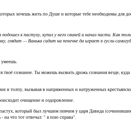
 которых хочешь жить по Душе и которые тебе необходимы для д
 подошел к пастуху, купил у него свиней и начал пасти. Как толь
ку, глядит — Ванька сидит на пенечке да играет в гусли-самогу
 умеешь.
я твоё сознание. Ты можешь вызвать дрожь сознания везде, куда 
ение в толпу, вызывая в напряженных и натруженных крестьянск
происходит очищение и оздоровление.
пастух, который был лучшим певчим у царя Давида (сочинившим 
- на что тот отвечал: " я пою справа".