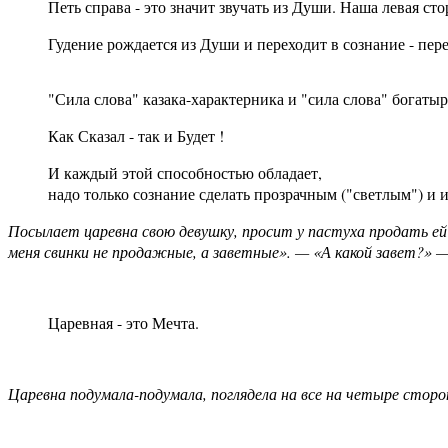
Петь справа - это значит звучать из Души. Наша левая стор
Гудение рождается из Души и переходит в сознание - пе
"Сила слова" казака-характерника и "сила слова" богатыря
Как Сказал - так и Будет !
И каждый этой способностью обладает,
надо только сознание сделать прозрачным ("светлым") и из
Посылает царевна свою девушку, просит у пастуха продать ей
меня свинки не продажные, а заветные». — «А какой завет?» — 
Царевная - э
то Мечта.
Царевна подумала-подумала, поглядела на все на четыре сторо