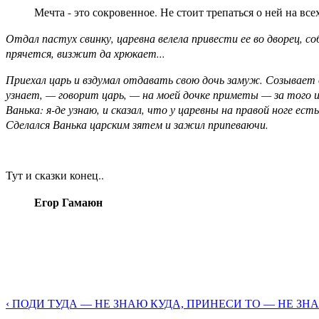
Мечта - это сокровенное. Не стоит трепаться о ней на всех
Отдал пастух свинку, царевна велела привести ее во дворец, 
прячется, визжит да хрюкает...
Приехал царь и вздумал отдавать свою дочь замуж. Созывает он
узнает, — говорит царь, — на моей дочке приметы — за того и 
Ванька: я-де узнаю, и сказал, что у царевны на правой ноге ес
Сделался Ванька царским зятем и зажил припеваючи.
Тут и сказки конец..
Егор Гамаюн
‹ ПОДИ ТУДА — НЕ ЗНАЮ КУДА, ПРИНЕСИ ТО — НЕ ЗН