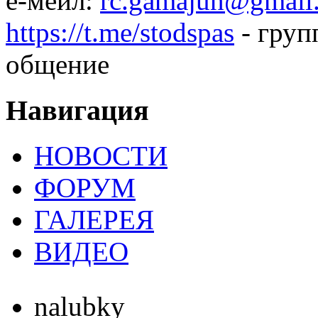
е-мейл:
rc.gamajun@gmail
https://t.me/stodspas
- груп
общение
Навигация
НОВОСТИ
ФОРУМ
ГАЛЕРЕЯ
ВИДЕО
nalubky